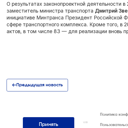
О результатах законопроектной деятельности в
заместитель министра транспорта
Дмитрий Зве
инициативе Минтранса Президент Российской Ф
сфере транспортного комплекса. Кроме того, в 
актов, в том числе 83 — для реализации вновь 
Предыдущая новость
© 1992 — 2026 ООО «НЕГУС ЭКСПО
Политика кон
Интернэшнл»
Все права защищены. Использование материалов
Принять
Пользователь
возможно только со ссылкой на источник.